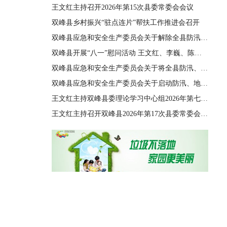
王文红主持召开2026年第15次县委常委会会议
双峰县乡村振兴“驻点连片”帮扶工作推进会召开
双峰县应急和安全生产委员会关于解除全县防汛、地质灾害、自然灾害救助三级应急响应的通知
双峰县开展“八一”慰问活动 王文红、李巍、陈善干、王德文、李双红参加
双峰县应急和安全生产委员会关于将全县防汛、地质灾害、自然灾害救助应急响应由四级提升至三级的通知
双峰县应急和安全生产委员会关于启动防汛、地质灾害、自然灾害救助四级应急响应的通知
王文红主持双峰县委理论学习中心组2026年第七次集体（扩大）学习
王文红主持召开双峰县2026年第17次县委常委会会议