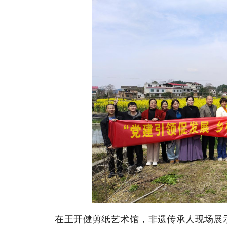
在‌王开健剪纸艺术馆‌，非遗传承人现场