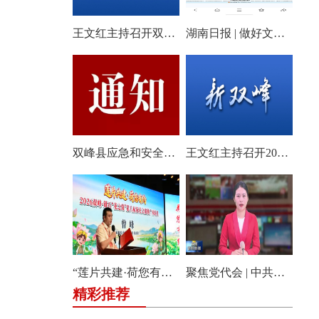
王文红主持召开双峰县2026年第18次县委常委会会议
湖南日报 | 做好文旅产业的“花样文章”
双峰县应急和安全生产委员会关于启动全县防汛、地质灾害、自然灾害救助四级应急响应的通知
王文红主持召开2026年第3次县委常委会（扩大）会议
“莲片共建·荷您有约” 2026双峰·锁石花之缘第八届荷花文旅推广体验月盛大开幕
聚焦党代会 | 中共双峰县第十四届委员会举行第一次全体会议
精彩推荐