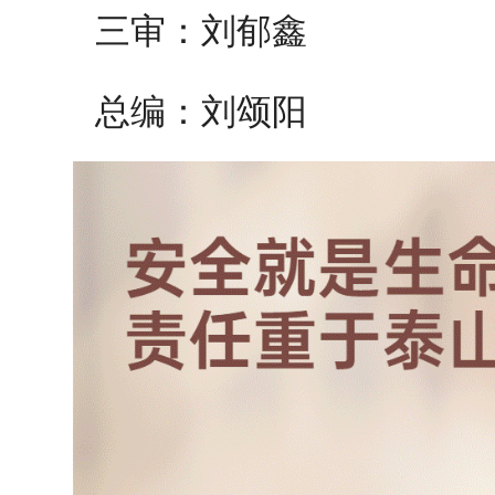
三审：刘郁鑫
总编：刘颂阳