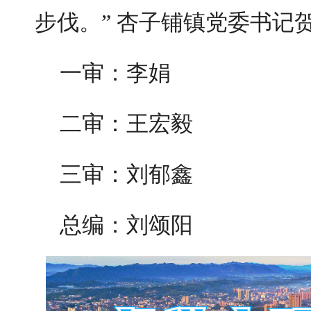
步伐。” 杏子铺镇党委书记
一审：李娟
二审：王宏毅
三审：刘郁鑫
总编：刘颂阳