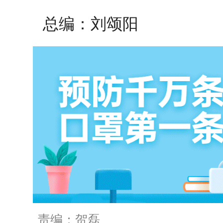
总编：刘颂阳
责编：贺磊