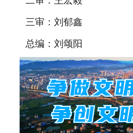
二审：王宏毅
三审：刘郁鑫
总编：刘颂阳