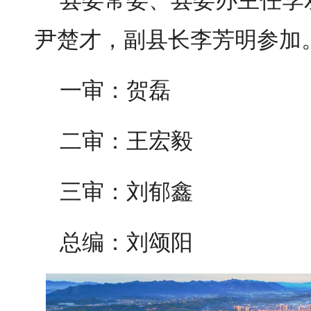
县委常委、县委办主任李
尹楚才，副县长李芳明参加
一审：贺磊
二审：王宏毅
三审：刘郁鑫
总编：刘颂阳