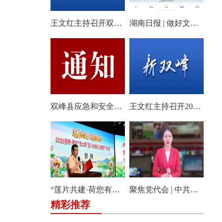
王文红主持召开双峰县2026年第18次县委常委会会议
湖南日报 | 做好文旅产业的“花样文章”
双峰县应急和安全生产委员会关于启动全县防汛、地质灾害、自然灾害救助四级应急响应的通知
王文红主持召开2026年第3次县委常委会（扩大）会议
“莲片共建·荷您有约” 2026双峰·锁石花之缘第八届荷花文旅推广体验月盛大开幕
聚焦党代会 | 中共双峰县第十四届委员会举行第一次全体会议
精彩推荐