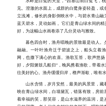
水畔是白鹭的天堂，“西塞山前白鹭飞，
见。澄澈的水面上，成群的白鹭身姿轻盈，或
立浅滩，修长的身影倒映水中，与碧水青山融
蓝天碧水，灵动如画 。它们是青山绿水间的
好，为这幅山水画卷添了几分灵动与雅致。
暮色四合时，渔舟唱晚的景致最是动人。
融融。一叶叶渔舟泛于碧波之上，船头立着
网，也撒下满心的欢喜。渔歌互答，歌声悠扬
好，夕阳箫鼓几船归”，晚风携着渔歌，带着
往美好的心。渔舟缓缓归岸，橹声渐歇，唯有
山水含情，岁月安然，最美的风景里，藏
映在青山绿水间，白墙黛瓦，错落有致，房前
着幸福的笑，那笑容，是山水滋养的温润，是