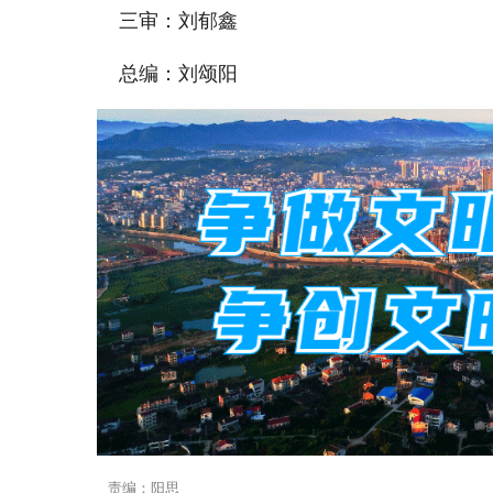
三审：刘郁鑫
总编：刘颂阳
责编：阳思