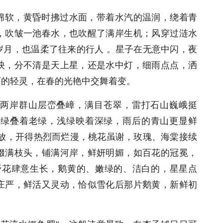
绵软，黄昏时拂过水面，带着水汽的温润，绕着青
，吹皱一池春水，也吹醒了满岸生机；风穿过涟水
岁月，也温柔了往来的行人 。星子在无意中闪，夜
映，分不清是天上星，还是水中灯，细雨点点，洒
下的轻灵，在春的光艳中交舞着变。
两岸群山层峦叠嶂，满目苍翠，雷打石山巍峨挺
新绿叠着老绿，浅绿映着深绿，雨后的青山更显鲜
怒放，开得热烈而烂漫，桃花虽谢，玫瑰、海棠接续
缀满枝头，铺满河岸，鲜妍明媚，如百花的冠冕，
野花肆意生长，鹅黄的、嫩绿的、洁白的，星星点
庄严，鲜活又灵动，恰似雪化后那片鹅黄，新鲜初