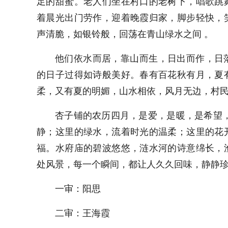
足的甜蜜。老人们坐在村口的老树下，唱歌跳
着晨光出门劳作，迎着晚霞归家，脚步轻快，
声清脆，如银铃般，回荡在青山绿水之间 。
他们依水而居，靠山而生，日出而作，日
的日子过得如诗般美好。春有百花秋有月，夏
柔，又有夏的明媚，山水相依，风月无边，村民
杏子铺的农历四月，是爱，是暖，是希望
静；这里的绿水，流着时光的温柔；这里的花
福。水府庙的碧波悠悠，涟水河的诗意绵长，
处风景，每一个瞬间，都让人久久回味，静静珍
一审：阳思
二审：王海霞