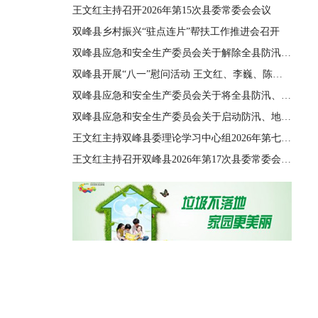
王文红主持召开2026年第15次县委常委会会议
双峰县乡村振兴“驻点连片”帮扶工作推进会召开
双峰县应急和安全生产委员会关于解除全县防汛、地质灾害、自然灾害救助三级应急响应的通知
双峰县开展“八一”慰问活动 王文红、李巍、陈善干、王德文、李双红参加
双峰县应急和安全生产委员会关于将全县防汛、地质灾害、自然灾害救助应急响应由四级提升至三级的通知
双峰县应急和安全生产委员会关于启动防汛、地质灾害、自然灾害救助四级应急响应的通知
王文红主持双峰县委理论学习中心组2026年第七次集体（扩大）学习
王文红主持召开双峰县2026年第17次县委常委会会议