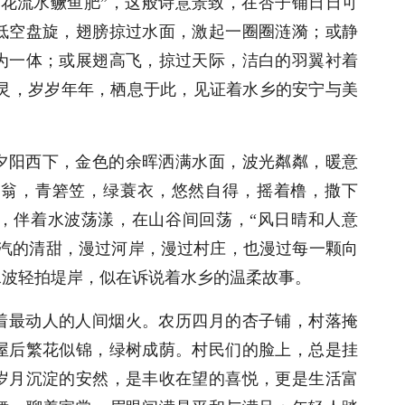
桃花流水鳜鱼肥”，这般诗意景致，在杏子铺日日可
低空盘旋，翅膀掠过水面，激起一圈圈涟漪；或静
为一体；或展翅高飞，掠过天际，洁白的羽翼衬着
精灵，岁岁年年，栖息于此，见证着水乡的安宁与美
夕阳西下，金色的余晖洒满水面，波光粼粼，暖意
渔翁，青箬笠，绿蓑衣，悠然自得，摇着橹，撒下
，伴着水波荡漾，在山谷间回荡，“风日晴和人意
水汽的清甜，漫过河岸，漫过村庄，也漫过每一颗向
水波轻拍堤岸，似在诉说着水乡的温柔故事。
着最动人的人间烟火。农历四月的杏子铺，村落掩
屋后繁花似锦，绿树成荫。村民们的脸上，总是挂
岁月沉淀的安然，是丰收在望的喜悦，更是生活富