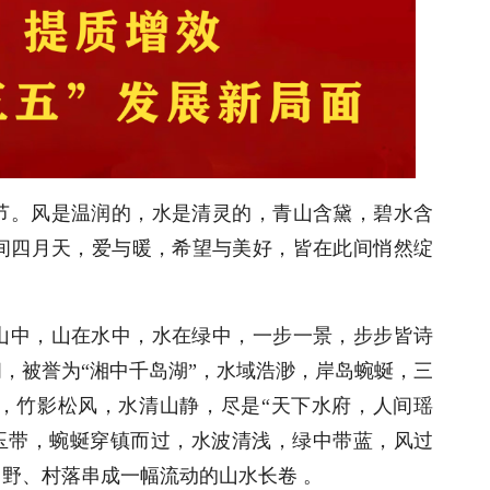
节。风是温润的，水是清灵的，青山含黛，碧水含
间四月天，爱与暖，希望与美好，皆在此间悄然绽
山中，山在水中，水在绿中，一步一景，步步皆诗
，被誉为“湘中千岛湖”，水域浩渺，岸岛蜿蜒，三
，竹影松风，水清山静，尽是“天下水府，人间瑶
的玉带，蜿蜒穿镇而过，水波清浅，绿中带蓝，风过
野、村落串成一幅流动的山水长卷 。