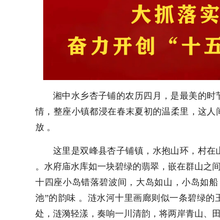
湘中水乡杏子铺的农历四月，是最美的时
情，整座小镇都浸在春末夏初的温柔里，这人
放 。
这里是双峰县杏子铺镇，水抱山环，村在
。水府庙水库如一块碧绿的翡翠，嵌在群山之间
十四座小岛错落碧波间，大岛如山，小岛如船
池”的韵味 。涟水河十里画廊则似一条碧绿
处，涟漪轻漾，奏响一川清韵，将两岸青山、田