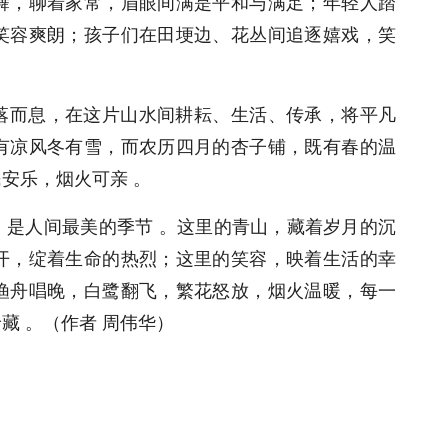
舞，聊着家常，眉眼间满是平和与满足；年轻人踏
笑容爽朗；孩子们在田埂边、花丛间追逐嬉戏，笑
落而息，在这片山水间耕耘、生活、传承，将平凡
有凉风冬有雪，而农历四月的杏子铺，既有春的温
安乐，烟火可亲 。
，是人间最美的季节 。这里的青山，藏着岁月的沉
开，绽着生命的热烈；这里的笑容，映着生活的幸
渔舟唱晚，白鹭翻飞，繁花怒放，烟火温暖，每一
藏 。（作者 周伟华）