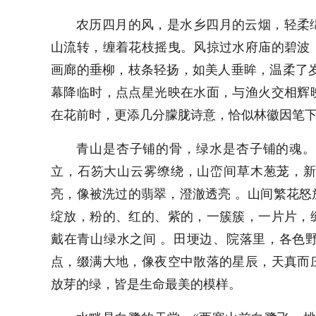
农历四月的风，是水乡四月的云烟，轻柔
山流转，缠着花枝摇曳。风掠过水府庙的碧波
画廊的垂柳，枝条轻扬，如美人垂眸，温柔了
幕降临时，点点星光映在水面，与渔火交相辉
在花前时，更添几分朦胧诗意，恰似林徽因笔
青山是杏子铺的骨，绿水是杏子铺的魂。
立，石笏大山云雾缭绕，山峦间草木葱茏，
亮，像被洗过的翡翠，澄澈透亮 。山间繁花
绽放，粉的、红的、紫的，一簇簇，一片片，
戴在青山绿水之间 。田埂边、院落里，各色
点，缀满大地，像夜空中散落的星辰，天真而
放芽的绿，皆是生命最美的模样。