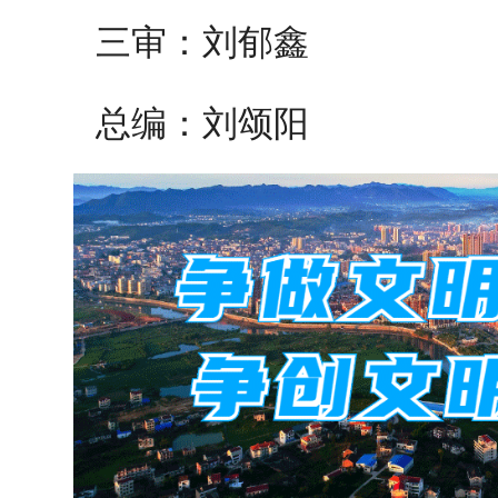
三审：刘郁鑫
总编：刘颂阳