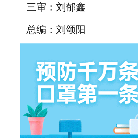
三审：刘郁鑫
总编：刘颂阳