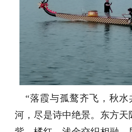
“落霞与孤鹜齐飞，秋水
河，尽是诗中绝景。东方天
紫、橘红、浅金交织相融，