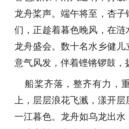
龙舟桨声。端午将至，杏子
们，正趁着暮色晚风，在涟
龙舟盛会。数十名水乡健儿
意气风发，伴着铿锵锣鼓，
船桨齐落，整齐有力，
上，层层浪花飞溅，漾开层
一江暮色。龙舟如乌龙出水