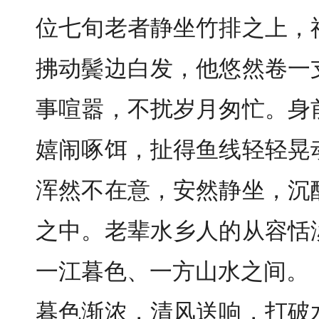
位七旬老者静坐竹排之上，
拂动鬓边白发，他悠然卷一
事喧嚣，不扰岁月匆忙。身
嬉闹啄饵，扯得鱼线轻轻晃
浑然不在意，安然静坐，沉
之中。老辈水乡人的从容恬
一江暮色、一方山水之间。
暮色渐浓，清风送响，打破