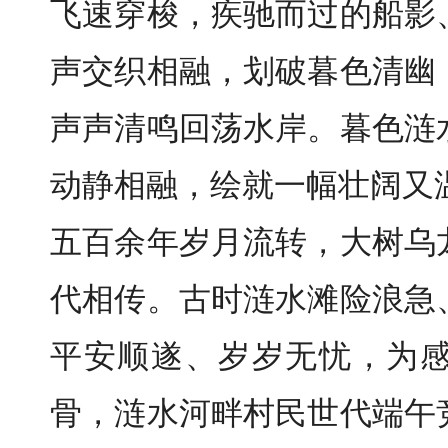
飞速穿梭，疾驰而过的船影
声交织相融，划破暮色清幽
声声清鸣回荡水岸。暮色涟
动静相融，绘就一幅壮阔又
五百余年岁月流转，大树乌
代相传。古时涟水滩险浪急
平安顺遂、岁岁无忧，为
骨，涟水河畔村民世代端午