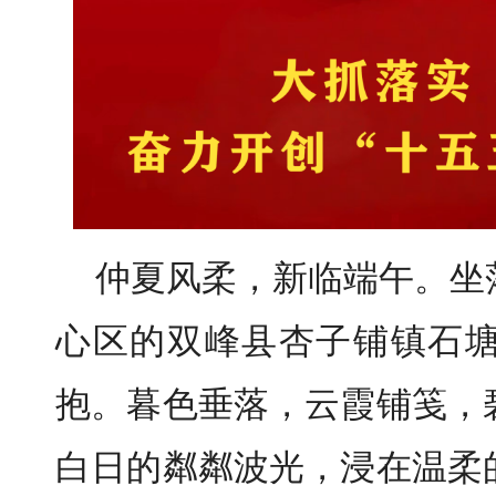
仲夏风柔，新临端午。坐
心区的双峰县杏子铺镇石
抱。暮色垂落，云霞铺笺，
白日的粼粼波光，浸在温柔