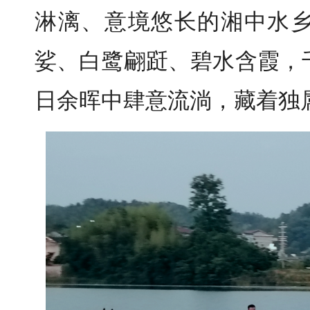
淋漓、意境悠长的湘中水
娑、白鹭翩跹、碧水含霞，
日余晖中肆意流淌，藏着独