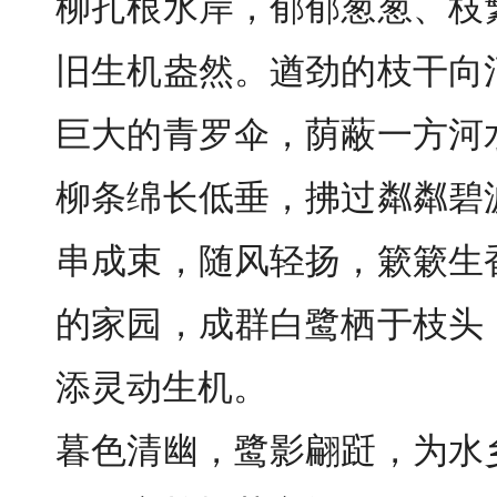
柳扎根水岸，郁郁葱葱、枝
旧生机盎然。遒劲的枝干向
巨大的青罗伞，荫蔽一方河
柳条绵长低垂，拂过粼粼碧
串成束，随风轻扬，簌簌生
的家园，成群白鹭栖于枝头
添灵动生机。
暮色清幽，鹭影翩跹，为水