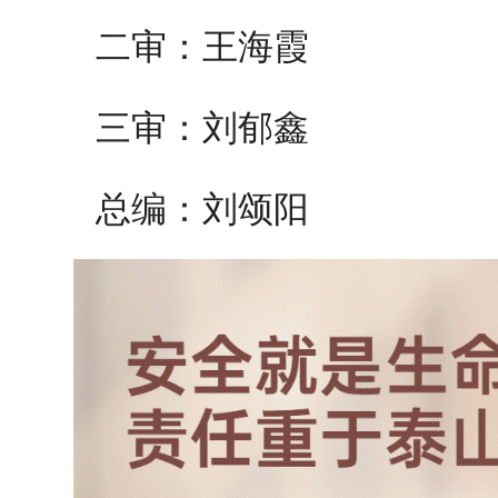
二审：王海霞
三审：刘郁鑫
总编：刘颂阳