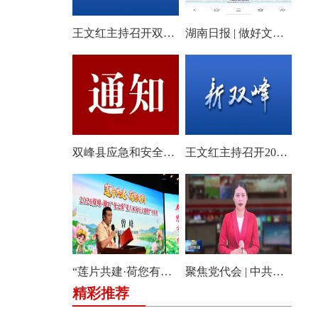
王文红主持召开双峰县2026年第18次县委常委会会议
湖南日报 | 做好文旅产业的“花样文章”
双峰县应急和安全生产委员会关于启动全县防汛、地质灾害、自然灾害救助四级应急响应的通知
王文红主持召开2026年第3次县委常委会（扩大）会议
“莲片共建·荷您有约” 2026双峰·锁石花之缘第八届荷花文旅推广体验月盛大开幕
聚焦党代会 | 中共双峰县第十四届委员会举行第一次全体会议
精彩推荐