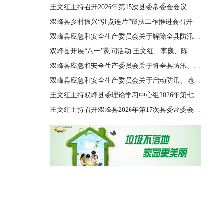
王文红主持召开2026年第15次县委常委会会议
双峰县乡村振兴“驻点连片”帮扶工作推进会召开
双峰县应急和安全生产委员会关于解除全县防汛、地质灾害、自然灾害救助三级应急响应的通知
双峰县开展“八一”慰问活动 王文红、李巍、陈善干、王德文、李双红参加
双峰县应急和安全生产委员会关于将全县防汛、地质灾害、自然灾害救助应急响应由四级提升至三级的通知
双峰县应急和安全生产委员会关于启动防汛、地质灾害、自然灾害救助四级应急响应的通知
王文红主持双峰县委理论学习中心组2026年第七次集体（扩大）学习
王文红主持召开双峰县2026年第17次县委常委会会议