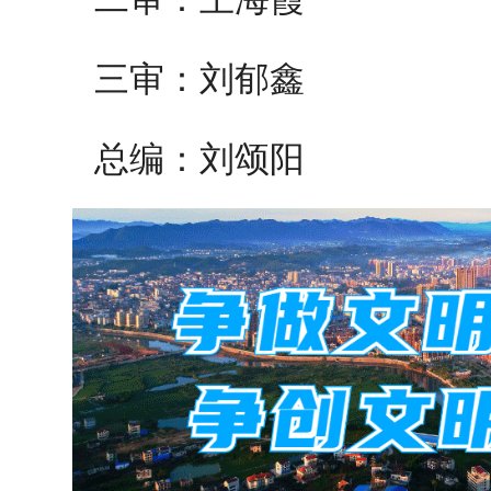
三审：刘郁鑫
总编：刘颂阳