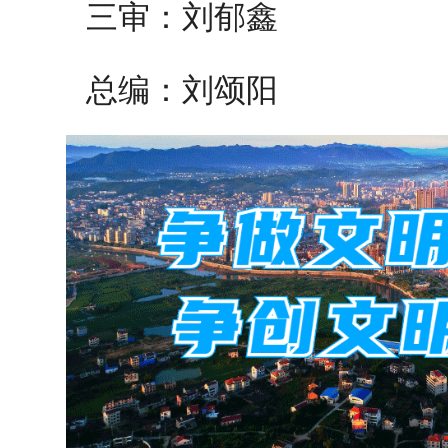
三审：刘郁鑫
总编：刘颂阳