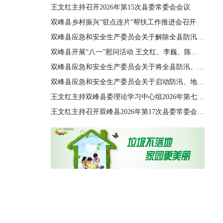
王文红主持召开2026年第15次县委常委会会议
双峰县乡村振兴“驻点连片”帮扶工作推进会召开
双峰县应急和安全生产委员会关于解除全县防汛、地质灾害、自然灾害救助三级应急响应的通知
双峰县开展“八一”慰问活动 王文红、李巍、陈善干、王德文、李双红参加
双峰县应急和安全生产委员会关于将全县防汛、地质灾害、自然灾害救助应急响应由四级提升至三级的通知
双峰县应急和安全生产委员会关于启动防汛、地质灾害、自然灾害救助四级应急响应的通知
王文红主持双峰县委理论学习中心组2026年第七次集体（扩大）学习
王文红主持召开双峰县2026年第17次县委常委会会议