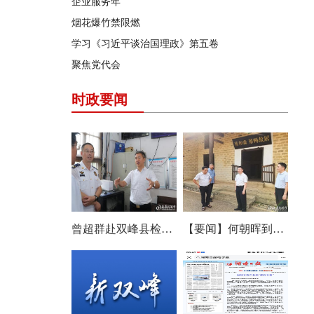
企业服务年
烟花爆竹禁限燃
学习《习近平谈治国理政》第五卷
聚焦党代会
时政要闻
曾超群赴双峰县检查安全生产工作
【要闻】何朝晖到双峰县调研：优化布局补齐短板 推动文旅产业提质增效