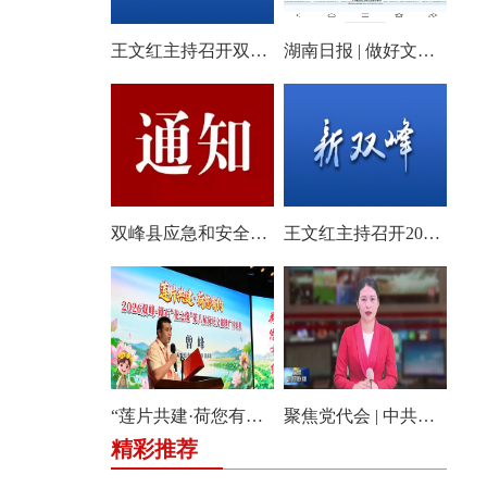
王文红主持召开双峰县2026年第18次县委常委会会议
湖南日报 | 做好文旅产业的“花样文章”
双峰县应急和安全生产委员会关于启动全县防汛、地质灾害、自然灾害救助四级应急响应的通知
王文红主持召开2026年第3次县委常委会（扩大）会议
“莲片共建·荷您有约” 2026双峰·锁石花之缘第八届荷花文旅推广体验月盛大开幕
聚焦党代会 | 中共双峰县第十四届委员会举行第一次全体会议
精彩推荐