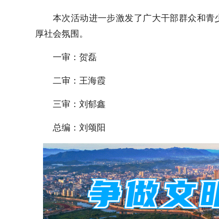
本次活动进一步激发了广大干部群众和青
厚社会氛围。
一审：贺磊
二审：王海霞
三审：刘郁鑫
总编：刘颂阳