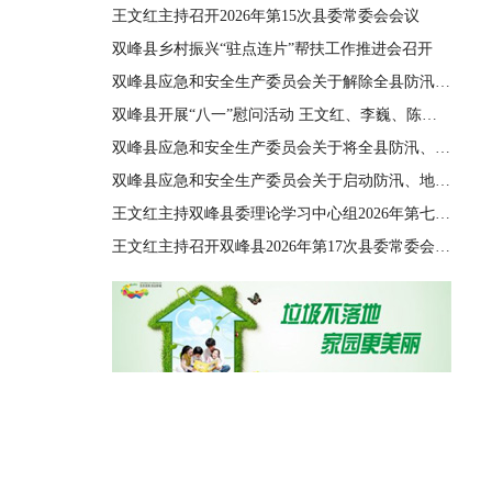
王文红主持召开2026年第15次县委常委会会议
双峰县乡村振兴“驻点连片”帮扶工作推进会召开
双峰县应急和安全生产委员会关于解除全县防汛、地质灾害、自然灾害救助三级应急响应的通知
双峰县开展“八一”慰问活动 王文红、李巍、陈善干、王德文、李双红参加
双峰县应急和安全生产委员会关于将全县防汛、地质灾害、自然灾害救助应急响应由四级提升至三级的通知
双峰县应急和安全生产委员会关于启动防汛、地质灾害、自然灾害救助四级应急响应的通知
王文红主持双峰县委理论学习中心组2026年第七次集体（扩大）学习
王文红主持召开双峰县2026年第17次县委常委会会议