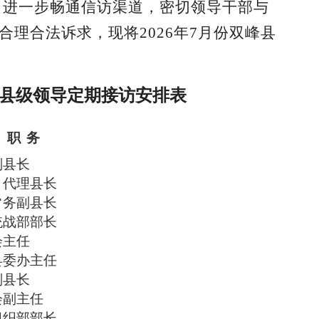
，进一步畅通信访渠道，密切领导干部与
合理合法诉求，现将
2026年
7
月
份双峰
县
县级领导定期接访安排表
职
务
副县长
、代理县长
常务副县长
统战部部长
会主任
县委办主任
副县长
会副主任
组织部部长