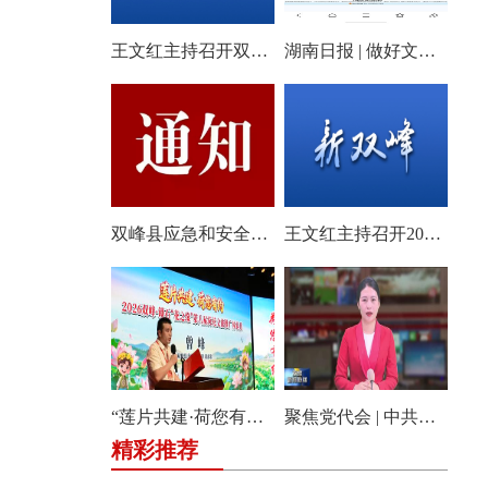
王文红主持召开双峰县2026年第18次县委常委会会议
湖南日报 | 做好文旅产业的“花样文章”
双峰县应急和安全生产委员会关于启动全县防汛、地质灾害、自然灾害救助四级应急响应的通知
王文红主持召开2026年第3次县委常委会（扩大）会议
“莲片共建·荷您有约” 2026双峰·锁石花之缘第八届荷花文旅推广体验月盛大开幕
聚焦党代会 | 中共双峰县第十四届委员会举行第一次全体会议
精彩推荐