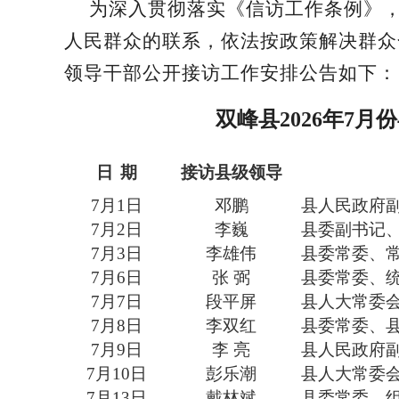
为深入贯彻落实《信访工作条例》
人民群众的联系，依法按政策解决群众
领导干部公开接访工作安排公告如下：
双峰县
2026年
7
月份
日
期
接访县级领导
7月1日
邓鹏
县人民政府
7月2日
李巍
县委副书记
7月3日
李雄伟
县委常委、
7月6日
张
弼
县委常委、
7月7日
段平屏
县人大常委
7月8日
李双红
县委常委、
7月9日
李
亮
县人民政府
7月10日
彭乐潮
县人大常委
7月13日
戴林斌
县委常委、