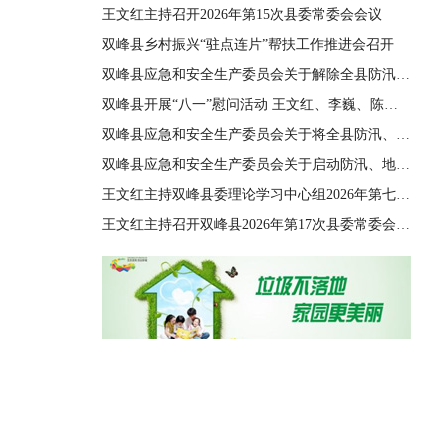
王文红主持召开2026年第15次县委常委会会议
双峰县乡村振兴“驻点连片”帮扶工作推进会召开
双峰县应急和安全生产委员会关于解除全县防汛、地质灾害、自然灾害救助三级应急响应的通知
双峰县开展“八一”慰问活动 王文红、李巍、陈善干、王德文、李双红参加
双峰县应急和安全生产委员会关于将全县防汛、地质灾害、自然灾害救助应急响应由四级提升至三级的通知
双峰县应急和安全生产委员会关于启动防汛、地质灾害、自然灾害救助四级应急响应的通知
王文红主持双峰县委理论学习中心组2026年第七次集体（扩大）学习
王文红主持召开双峰县2026年第17次县委常委会会议