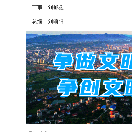
三审：刘郁鑫
总编：刘颂阳