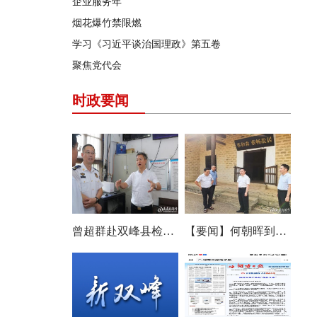
企业服务年
烟花爆竹禁限燃
学习《习近平谈治国理政》第五卷
聚焦党代会
时政要闻
曾超群赴双峰县检查安全生产工作
【要闻】何朝晖到双峰县调研：优化布局补齐短板 推动文旅产业提质增效