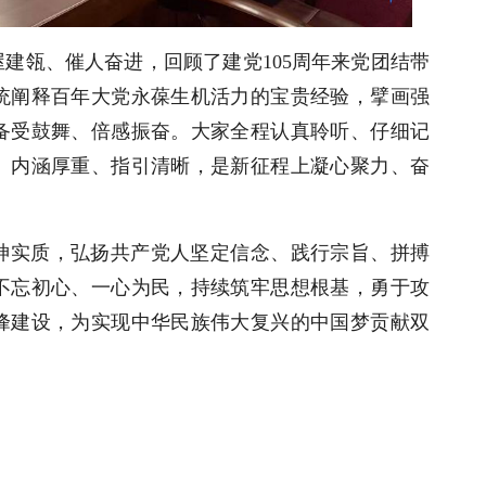
建瓴、催人奋进，回顾了建党105周年来党团结带
统阐释百年大党永葆生机活力的宝贵经验，擘画强
备受鼓舞、倍感振奋。大家全程认真聆听、仔细记
、内涵厚重、指引清晰，是新征程上凝心聚力、奋
神实质，弘扬共产党人坚定信念、践行宗旨、拼搏
不忘初心、一心为民，持续筑牢思想根基，勇于攻
峰建设，为实现中华民族伟大复兴的中国梦贡献双