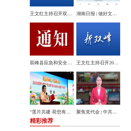
王文红主持召开双峰县2026年第18次县委常委会会议
湖南日报 | 做好文旅产业的“花样文章”
双峰县应急和安全生产委员会关于启动全县防汛、地质灾害、自然灾害救助四级应急响应的通知
王文红主持召开2026年第3次县委常委会（扩大）会议
“莲片共建·荷您有约” 2026双峰·锁石花之缘第八届荷花文旅推广体验月盛大开幕
聚焦党代会 | 中共双峰县第十四届委员会举行第一次全体会议
精彩推荐