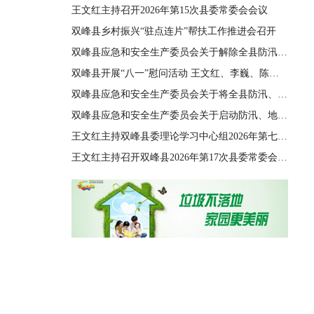
王文红主持召开2026年第15次县委常委会会议
双峰县乡村振兴“驻点连片”帮扶工作推进会召开
双峰县应急和安全生产委员会关于解除全县防汛、地质灾害、自然灾害救助三级应急响应的通知
双峰县开展“八一”慰问活动 王文红、李巍、陈善干、王德文、李双红参加
双峰县应急和安全生产委员会关于将全县防汛、地质灾害、自然灾害救助应急响应由四级提升至三级的通知
双峰县应急和安全生产委员会关于启动防汛、地质灾害、自然灾害救助四级应急响应的通知
王文红主持双峰县委理论学习中心组2026年第七次集体（扩大）学习
王文红主持召开双峰县2026年第17次县委常委会会议