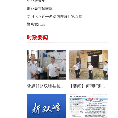
企业服务年
烟花爆竹禁限燃
学习《习近平谈治国理政》第五卷
聚焦党代会
时政要闻
曾超群赴双峰县检查安全生产工作
【要闻】何朝晖到双峰县调研：优化布局补齐短板 推动文旅产业提质增效