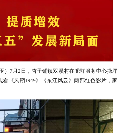
常玉）7月2日，杏子铺镇双溪村在党群服务中心操坪
看《凤翔1949》《东江风云》两部红色影片，家