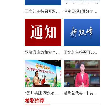
王文红主持召开双峰县2026年第18次县委常委会会议
湖南日报 | 做好文旅产业的“花样文章”
双峰县应急和安全生产委员会关于启动全县防汛、地质灾害、自然灾害救助四级应急响应的通知
王文红主持召开2026年第3次县委常委会（扩大）会议
“莲片共建·荷您有约” 2026双峰·锁石花之缘第八届荷花文旅推广体验月盛大开幕
聚焦党代会 | 中共双峰县第十四届委员会举行第一次全体会议
精彩推荐