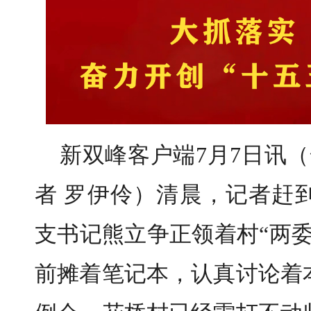
新双峰客户端7月7日讯（
者 罗伊伶）清晨，记者赶
支书记熊立争正领着村“两
前摊着笔记本，认真讨论着