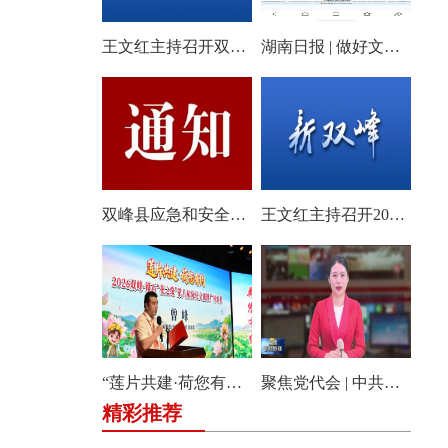
王文红主持召开双峰县2026年第18次县委常委会会议
湖南日报 | 做好文旅产业的“花样文章”
双峰县应急和安全生产委员会关于启动全县防汛、地质灾害、自然灾害救助四级应急响应的通知
王文红主持召开2026年第3次县委常委会（扩大）会议
“莲片共建·荷您有约” 2026双峰·锁石花之缘第八届荷花文旅推广体验月盛大开幕
聚焦党代会 | 中共双峰县第十四届委员会举行第一次全体会议
精彩推荐