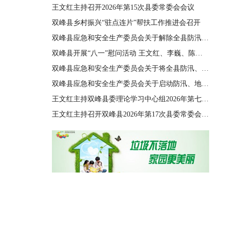
王文红主持召开2026年第15次县委常委会会议
双峰县乡村振兴“驻点连片”帮扶工作推进会召开
双峰县应急和安全生产委员会关于解除全县防汛、地质灾害、自然灾害救助三级应急响应的通知
双峰县开展“八一”慰问活动 王文红、李巍、陈善干、王德文、李双红参加
双峰县应急和安全生产委员会关于将全县防汛、地质灾害、自然灾害救助应急响应由四级提升至三级的通知
双峰县应急和安全生产委员会关于启动防汛、地质灾害、自然灾害救助四级应急响应的通知
王文红主持双峰县委理论学习中心组2026年第七次集体（扩大）学习
王文红主持召开双峰县2026年第17次县委常委会会议