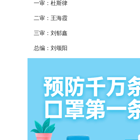
一审：杜斯律
二审：王海霞
三审：刘郁鑫
总编：刘颂阳