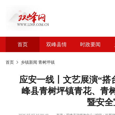
首页
双峰县情
时政要闻
首页
乡镇新闻
青树坪镇
应安一线丨文艺展演“搭台
峰县青树坪镇青花、青
暨安全