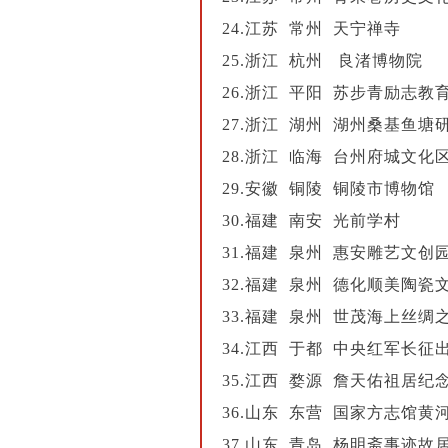
24.江苏 常州 天宁禅寺
25.浙江 杭州 良渚博物院
26.浙江 平阳 苏步青励志教
27.浙江 湖州 湖州桑基鱼
28.浙江 临海 台州府城文化
29.安徽 铜陵 铜陵市博物馆
30.福建 南安 光前学村
31.福建 泉州 惠安雕艺文创
32.福建 泉州 德化顺美陶瓷
33.福建 泉州 世茂海上丝绸
34.江西 于都 中央红军长征
35.江西 婺源 詹天佑祖居纪
36.山东 东营 国家方志馆黄
37.山东 青岛 杨明斋事迹故