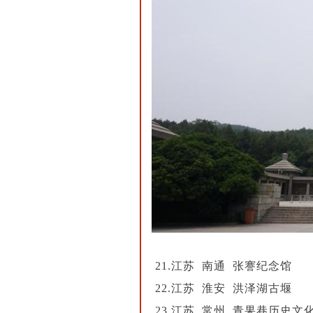
21.江苏 南通 张謇纪念馆
22.江苏 淮安 洪泽湖古堰
23.江苏 常州 青果巷历史文