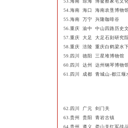
53.海南 琼海 博鳌蔡家宅文
54.海南 海口 海南农垦博物
55.海南 万宁 兴隆咖啡谷
56.重庆 渝中 中山四路历史
57.重庆 大足 大足石刻研究
58.重庆 涪陵 重庆白鹤梁水
59.四川 德阳 三星堆博物馆
60.四川 达州 达州钢琴博物
61.四川 成都 青城山-都江
62.四川 广元 剑门关
63.贵州 贵阳 青岩古镇
64.贵州 遵义 娄山关红军战