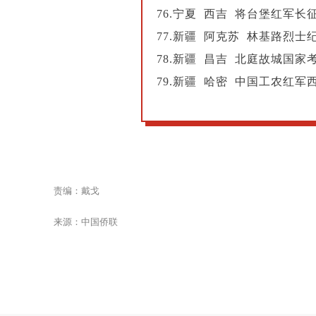
76.宁夏 西吉 将台堡红军长
77.新疆 阿克苏 林基路烈士
78.新疆 昌吉 北庭故城国家
79.新疆 哈密 中国工农红
责编：戴戈
来源：中国侨联