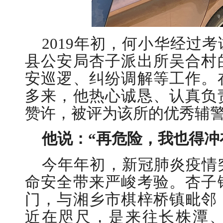
2019年初，何小华经过
县公安局杏子派出所吴合村
安巡逻、纠纷调解等工作。
多来，他热心诚恳、认真负
赞许，被评为该所的优秀辅
他说：“再危险，我也得冲
今年年初，新冠肺炎疫情
命安全带来严峻考验。杏子
门，与湘乡市棋梓桥镇毗邻
近在咫尺，是来往长株潭