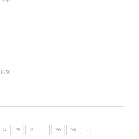
28:53
18:50
24
25
26
...
299
300
›