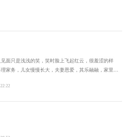
人见面只是浅浅的笑，笑时脸上飞起红云，很羞涩的样
料理家务，儿女慢慢长大，夫妻恩爱，其乐融融，家里充
乐，也给华女人带来了欢笑。华女人为弟弟焦急，闷闷不
22:22
主的笑了，她的笑容填满了脸上的皱纹，心里充满着美好
人很关心，犹如亲人般的关照她，使她在店里有了家的温
心中尘封的火炬，也许是王敏暖心的举动融化了华女人心
起来，她不时又哼起了小曲。生活