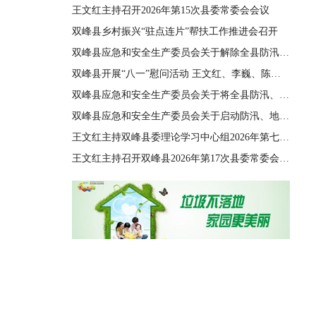
王文红主持召开2026年第15次县委常委会会议
双峰县乡村振兴“驻点连片”帮扶工作推进会召开
双峰县应急和安全生产委员会关于解除全县防汛、地质灾害、自然灾害救助三级应急响应的通知
双峰县开展“八一”慰问活动 王文红、李巍、陈善干、王德文、李双红参加
双峰县应急和安全生产委员会关于将全县防汛、地质灾害、自然灾害救助应急响应由四级提升至三级的通知
双峰县应急和安全生产委员会关于启动防汛、地质灾害、自然灾害救助四级应急响应的通知
王文红主持双峰县委理论学习中心组2026年第七次集体（扩大）学习
王文红主持召开双峰县2026年第17次县委常委会会议