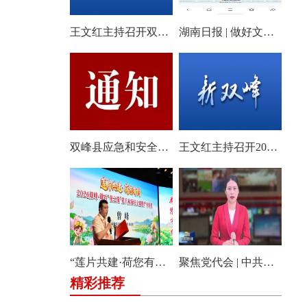
王文红主持召开双峰县2026年第18次县委常委会会议
湖南日报 | 做好文旅产业的“花样文章”
双峰县应急和安全生产委员会关于启动全县防汛、地质灾害、自然灾害救助四级应急响应的通知
王文红主持召开2026年第3次县委常委会（扩大）会议
“莲片共建·荷您有约” 2026双峰·锁石花之缘第八届荷花文旅推广体验月盛大开幕
聚焦党代会 | 中共双峰县第十四届委员会举行第一次全体会议
精彩推荐