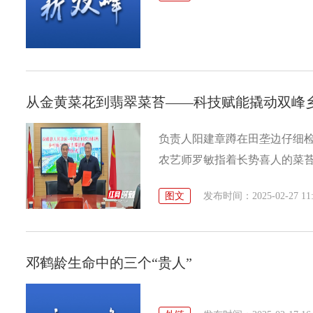
从金黄菜花到翡翠菜苔——科技赋能撬动双峰
负责人阳建章蹲在田垄边仔细
农艺师罗敏指着长势喜人的菜苔
升抗风险能力。”在合作社品控
图文
发布时间：2025-02-27 11:
掰断菜苔，断面翠绿鲜嫩。据中
富含硒元素，正助推“富硒油菜
业格局。目前全县已发展12家专
邓鹤龄生命中的三个“贵人”
种油菜苔既提升土地利用率，