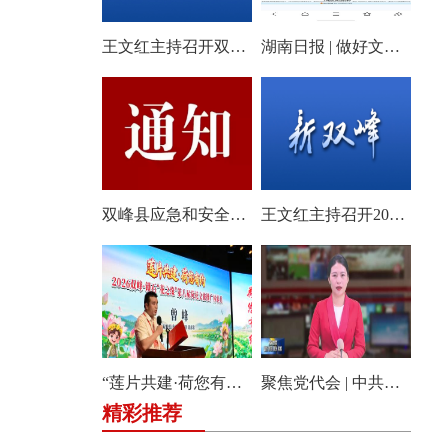
王文红主持召开双峰县2026年第18次县委常委会会议
湖南日报 | 做好文旅产业的“花样文章”
双峰县应急和安全生产委员会关于启动全县防汛、地质灾害、自然灾害救助四级应急响应的通知
王文红主持召开2026年第3次县委常委会（扩大）会议
“莲片共建·荷您有约” 2026双峰·锁石花之缘第八届荷花文旅推广体验月盛大开幕
聚焦党代会 | 中共双峰县第十四届委员会举行第一次全体会议
精彩推荐