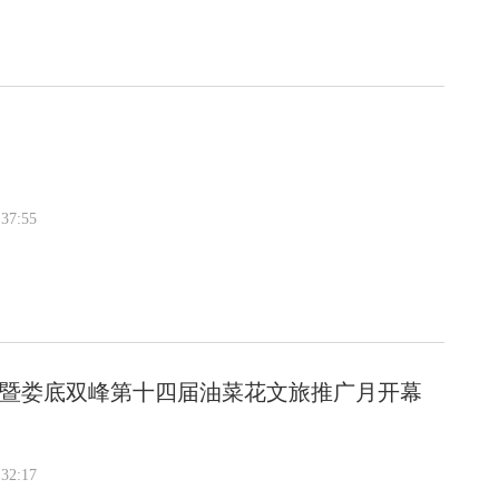
37:55
花节暨娄底双峰第十四届油菜花文旅推广月开幕
32:17