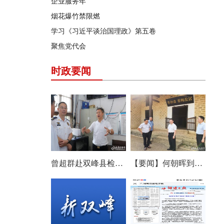
企业服务年
烟花爆竹禁限燃
学习《习近平谈治国理政》第五卷
聚焦党代会
时政要闻
曾超群赴双峰县检查安全生产工作
【要闻】何朝晖到双峰县调研：优化布局补齐短板 推动文旅产业提质增效