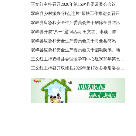
王文红主持召开2026年第15次县委常委会会议
双峰县乡村振兴“驻点连片”帮扶工作推进会召开
双峰县应急和安全生产委员会关于解除全县防汛、地质灾害、自然灾害救助三级应急响应的通知
双峰县开展“八一”慰问活动 王文红、李巍、陈善干、王德文、李双红参加
双峰县应急和安全生产委员会关于将全县防汛、地质灾害、自然灾害救助应急响应由四级提升至三级的通知
双峰县应急和安全生产委员会关于启动防汛、地质灾害、自然灾害救助四级应急响应的通知
王文红主持双峰县委理论学习中心组2026年第七次集体（扩大）学习
王文红主持召开双峰县2026年第17次县委常委会会议