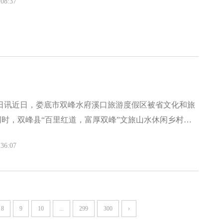
08:37
25日讯近日，娄底市双峰水府溪口旅游度假区被省文化和旅
时，双峰县“百里红道，富厚双峰”文旅山水休闲乡村旅
被列入湖南省乡村旅游“四个一百”工程建设名录。近年
36:07
，借承办第三届娄底市旅游发展大会东风，致力于将丰富
促进文旅体深度融合。不断擦亮乡村旅游品牌。水府庙生
夜间文化和旅游消费集聚区。下一步，双峰县将持续加强
，提升旅游品质和服
8
9
10
...
299
300
›