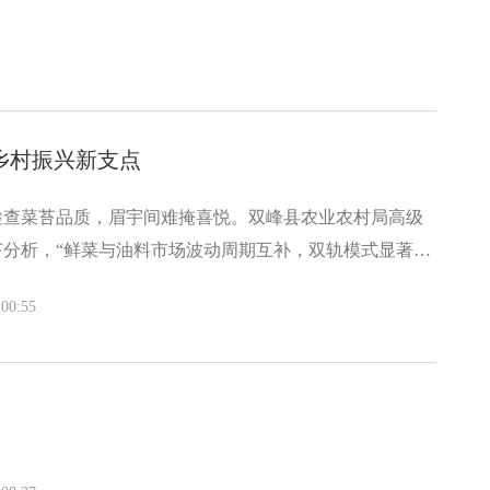
乡村振兴新支点
检查菜苔品质，眉宇间难掩喜悦。双峰县农业农村局高级
分析，“鲜菜与油料市场波动周期互补，双轨模式显著提
车间，经分拣的油菜苔正装车发往各地商超。阳建章随手
00:55
国农科院检测，“硒滋圆2号”不仅维生素C含量突出，更
苔”成为双峰农业新名片。科技赋能的品质革命重塑着产
业合作社，带动7个乡镇3000余农户参与种植。“冬闲田
还能培肥地