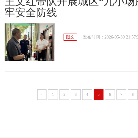
王文红带队开展城区“九小场
牢安全防线
图文
发布时间：2026-05-30 21:57:
‹
1
2
3
4
5
6
7
8