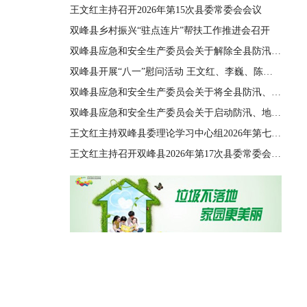
王文红主持召开2026年第15次县委常委会会议
双峰县乡村振兴“驻点连片”帮扶工作推进会召开
双峰县应急和安全生产委员会关于解除全县防汛、地质灾害、自然灾害救助三级应急响应的通知
双峰县开展“八一”慰问活动 王文红、李巍、陈善干、王德文、李双红参加
双峰县应急和安全生产委员会关于将全县防汛、地质灾害、自然灾害救助应急响应由四级提升至三级的通知
双峰县应急和安全生产委员会关于启动防汛、地质灾害、自然灾害救助四级应急响应的通知
王文红主持双峰县委理论学习中心组2026年第七次集体（扩大）学习
王文红主持召开双峰县2026年第17次县委常委会会议