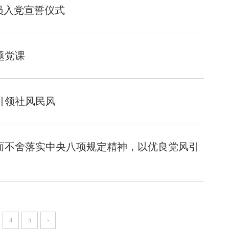
员入党宣誓仪式
题党课
引领社风民风
而不舍落实中央八项规定精神，以优良党风引
4
5
›