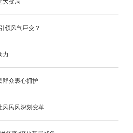
党大变局
引领风气巨变？
动力
民群众衷心拥护
社风民风深刻变革