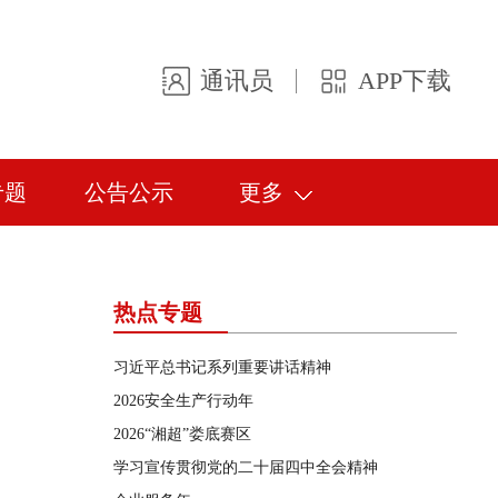
通讯员
APP下载
专题
公告公示
更多
热点专题
习近平总书记系列重要讲话精神
2026安全生产行动年
2026“湘超”娄底赛区
学习宣传贯彻党的二十届四中全会精神