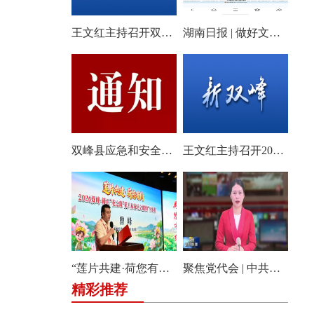
王文红主持召开双峰县2026年第18次县委常委会会议
湖南日报 | 做好文旅产业的“花样文章”
双峰县应急和安全生产委员会关于启动全县防汛、地质灾害、自然灾害救助四级应急响应的通知
王文红主持召开2026年第3次县委常委会（扩大）会议
“莲片共建·荷您有约” 2026双峰·锁石花之缘第八届荷花文旅推广体验月盛大开幕
聚焦党代会 | 中共双峰县第十四届委员会举行第一次全体会议
精彩推荐