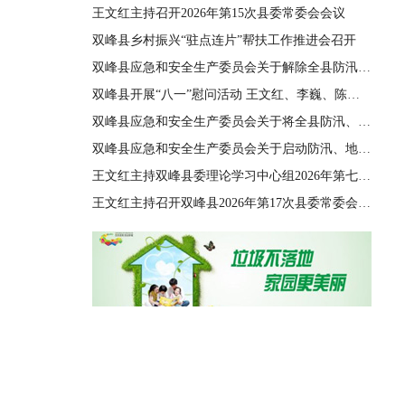
王文红主持召开2026年第15次县委常委会会议
双峰县乡村振兴“驻点连片”帮扶工作推进会召开
双峰县应急和安全生产委员会关于解除全县防汛、地质灾害、自然灾害救助三级应急响应的通知
双峰县开展“八一”慰问活动 王文红、李巍、陈善干、王德文、李双红参加
双峰县应急和安全生产委员会关于将全县防汛、地质灾害、自然灾害救助应急响应由四级提升至三级的通知
双峰县应急和安全生产委员会关于启动防汛、地质灾害、自然灾害救助四级应急响应的通知
王文红主持双峰县委理论学习中心组2026年第七次集体（扩大）学习
王文红主持召开双峰县2026年第17次县委常委会会议