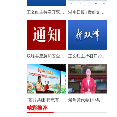
王文红主持召开双峰县2026年第18次县委常委会会议
湖南日报 | 做好文旅产业的“花样文章”
双峰县应急和安全生产委员会关于启动全县防汛、地质灾害、自然灾害救助四级应急响应的通知
王文红主持召开2026年第3次县委常委会（扩大）会议
“莲片共建·荷您有约” 2026双峰·锁石花之缘第八届荷花文旅推广体验月盛大开幕
聚焦党代会 | 中共双峰县第十四届委员会举行第一次全体会议
精彩推荐