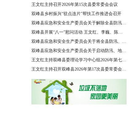
王文红主持召开2026年第15次县委常委会会议
双峰县乡村振兴“驻点连片”帮扶工作推进会召开
双峰县应急和安全生产委员会关于解除全县防汛、地质灾害、自然灾害救助三级应急响应的通知
双峰县开展“八一”慰问活动 王文红、李巍、陈善干、王德文、李双红参加
双峰县应急和安全生产委员会关于将全县防汛、地质灾害、自然灾害救助应急响应由四级提升至三级的通知
双峰县应急和安全生产委员会关于启动防汛、地质灾害、自然灾害救助四级应急响应的通知
王文红主持双峰县委理论学习中心组2026年第七次集体（扩大）学习
王文红主持召开双峰县2026年第17次县委常委会会议