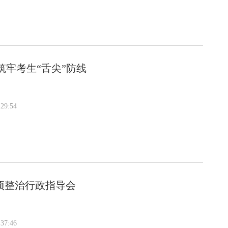
筑牢考生“舌尖”防线
29:54
项整治行政指导会
37:46