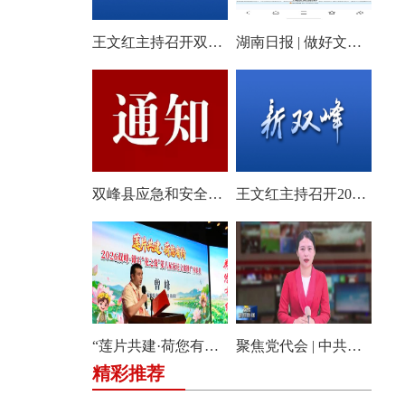
王文红主持召开双峰县2026年第18次县委常委会会议
湖南日报 | 做好文旅产业的“花样文章”
双峰县应急和安全生产委员会关于启动全县防汛、地质灾害、自然灾害救助四级应急响应的通知
王文红主持召开2026年第3次县委常委会（扩大）会议
“莲片共建·荷您有约” 2026双峰·锁石花之缘第八届荷花文旅推广体验月盛大开幕
聚焦党代会 | 中共双峰县第十四届委员会举行第一次全体会议
精彩推荐