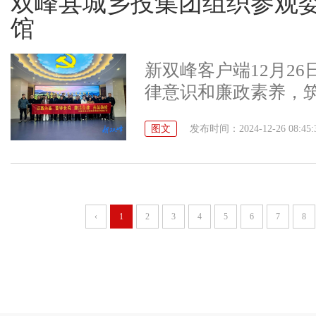
双峰县城乡投集团组织参观
赴做好安全生产各项
馆
序。
新双峰客户端12月2
律意识和廉政素养，
双峰县城乡投集团组
图文
发布时间：2024-12-26 08:45:
廉警示教育馆参观学
一个个鲜活的案例、
地揭示了“廉贪一念间
教育片中的当事人发
‹
1
2
3
4
5
6
7
8
的触动和教育，让全
性与坚守廉洁底线的
示，要真正将“看在眼
畏”，学纪、知纪、明