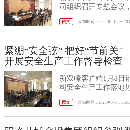
司组织召开专题会议
精神，并结合集团工
图文
发布时间：2025-01-13 09:23:
施，明确2025年工
议全面系统总结202
深刻分析研判当前形势
紧绷“安全弦” 把好“节前关
进行了全面安排部署
开展安全生产工作督导检查
各项工作明晰了思路
委经济工作会议精神
新双峰客户端1月8日
工作放到全县工作大
司安全生产工作落地
到行动上先
稳定向好。1月4日，
图文
发布时间：2025-01-08 15:55:
初”安全生产督导检
项目工地、朝阳小区
集团将始终坚持“严抓